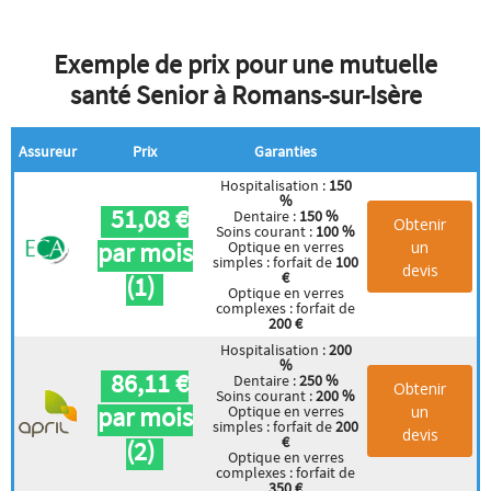
Exemple de prix pour une mutuelle
santé Senior à Romans-sur-Isère
Assureur
Prix
Garanties
Hospitalisation :
150
%
51,08 €
Dentaire :
150 %
Obtenir
Soins courant :
100 %
par mois
un
Optique en verres
simples : forfait de
100
devis
€
(1)
Optique en verres
complexes : forfait de
200 €
Hospitalisation :
200
%
86,11 €
Dentaire :
250 %
Obtenir
Soins courant :
200 %
par mois
un
Optique en verres
simples : forfait de
200
devis
€
(2)
Optique en verres
complexes : forfait de
350 €