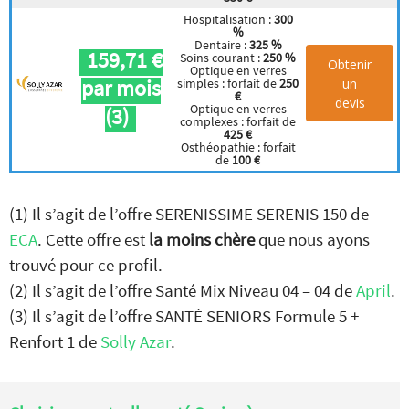
Hospitalisation :
300
%
Dentaire :
325 %
159,71 €
Soins courant :
250 %
Obtenir
Optique en verres
par mois
un
simples : forfait de
250
€
devis
Optique en verres
(3)
complexes : forfait de
425 €
Osthéopathie : forfait
de
100 €
(1) Il s’agit de l’offre SERENISSIME SERENIS 150 de
ECA
. Cette offre est
la moins chère
que nous ayons
trouvé pour ce profil.
(2) Il s’agit de l’offre Santé Mix Niveau 04 – 04 de
April
.
(3) Il s’agit de l’offre SANTÉ SENIORS Formule 5 +
Renfort 1 de
Solly Azar
.