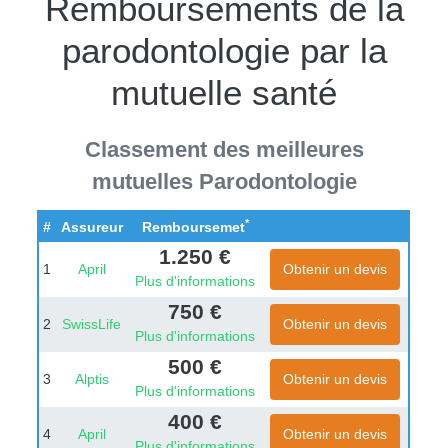
Remboursements de la
parodontologie par la
mutuelle santé
Classement des meilleures
mutuelles Parodontologie
*
#
Assureur
Remboursemet
1.250 €
1
April
Obtenir un devis
Plus d'informations
750 €
2
SwissLife
Obtenir un devis
Plus d'informations
500 €
3
Alptis
Obtenir un devis
Plus d'informations
400 €
4
April
Obtenir un devis
Plus d'informations