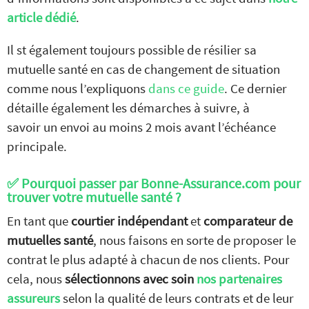
article dédié
.
Il st également toujours possible de résilier sa
mutuelle santé en cas de changement de situation
comme nous l’expliquons
dans ce guide
. Ce dernier
détaille également les démarches à suivre, à
savoir un envoi au moins 2 mois avant l’échéance
principale.
✅ Pourquoi passer par Bonne-Assurance.com pour
Comparez nos offres de
trouver votre mutuelle santé ?
mutuelle
GRATUITEMENT
En tant que
courtier indépendant
et
comparateur de
et
SANS ENGAGEMENT
mutuelles santé
, nous faisons en sorte de proposer le
contrat le plus adapté à chacun de nos clients. Pour
JE COMPARE
cela, nous
sélectionnons avec soin
nos partenaires
les devis mutuelles santé
assureurs
selon la qualité de leurs contrats et de leur