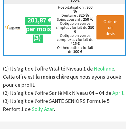
350 €
Hospitalisation :
300
%
Dentaire :
325 %
201,87 €
Soins courant :
250 %
Obtenir
Optique en verres
par mois
un
simples : forfait de
250
€
devis
Optique en verres
(3)
complexes : forfait de
425 €
Osthéopathie : forfait
de
100 €
(1) Il s’agit de l’offre Vitalité Niveau 1 de
Néoliane
.
Cette offre est
la moins chère
que nous ayons trouvé
pour ce profil.
(2) Il s’agit de l’offre Santé Mix Niveau 04 – 04 de
April
.
(3) Il s’agit de l’offre SANTÉ SENIORS Formule 5 +
Renfort 1 de
Solly Azar
.