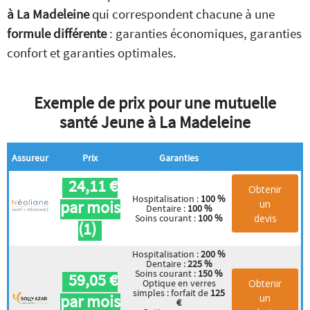
à La Madeleine
qui correspondent chacune à une
formule différente
: garanties économiques, garanties
confort et garanties optimales.
Exemple de prix pour une mutuelle
santé Jeune à La Madeleine
Assureur
Prix
Garanties
24,11 €
Obtenir
Hospitalisation :
100 %
par mois
un
Dentaire :
100 %
devis
Soins courant :
100 %
(1)
Hospitalisation :
200 %
Dentaire :
225 %
Soins courant :
150 %
59,05 €
Obtenir
Optique en verres
simples : forfait de
125
par mois
un
€