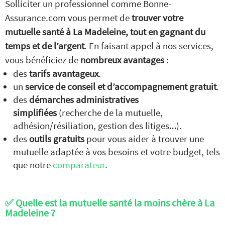
Solliciter un professionnel comme Bonne-
Assurance.com vous permet de
trouver votre
mutuelle santé à La Madeleine, tout en gagnant du
temps et de l’argent
. En faisant appel à nos services,
vous bénéficiez de
nombreux avantages
:
des
tarifs avantageux
.
un
service de conseil et d’accompagnement gratuit
.
des
démarches administratives
simplifiées
(recherche de la mutuelle,
adhésion/résiliation, gestion des litiges…).
Comparez nos offres de
des
outils gratuits
pour vous aider à trouver une
mutuelle
GRATUITEMENT
mutuelle adaptée à vos besoins et votre budget, tels
et
SANS ENGAGEMENT
que notre
comparateur
.
JE COMPARE
✅ Quelle est la mutuelle santé la moins chère à La
les devis mutuelles santé
Madeleine ?