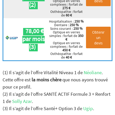
devis
Optique en verres
(2)
complexes : forfait de
275 €
Osthéopathie : forfait
de
60 €
Hospitalisation :
250 %
Dentaire :
250 %
Soins courant :
250 %
78,00 €
Obtenir
Optique en verres
simples : forfait de
350
par mois
un
€
devis
Optique en verres
(3)
complexes : forfait de
450 €
Osthéopathie : forfait
de
40 €
(1) Il s’agit de l’offre Vitalité Niveau 1 de
Néoliane
.
Cette offre est
la moins chère
que nous ayons trouvé
pour ce profil.
(2) Il s’agit de l’offre SANTÉ ACTIF Formule 3 + Renfort
1 de
Solly Azar
.
(3) Il s’agit de l’offre Santé+ Option 3 de
Ugip
.