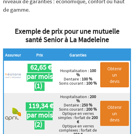
niveaux de garanties : économique, confort ou haut
de gamme.
Exemple de prix pour une mutuelle
santé Senior à La Madeleine
Assureur
Prix
Garanties
62,65 €
Obtenir
Hospitalisation :
100
par mois
un
%
Dentaire :
100 %
devis
Soins courant :
100 %
(1)
Hospitalisation :
200
%
119,34 €
Dentaire :
250 %
Obtenir
Soins courant :
200 %
par mois
un
Optique en verres
simples : forfait de
200
devis
€
(2)
Optique en verres
complexes : forfait de