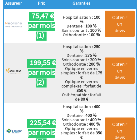
Assureur
Prix
Garanties
75,47 €
Obtenir
Hospitalisation :
100
%
par mois
un
Dentaire :
100 %
devis
Soins courant :
100 %
(1)
Orthodontie :
100 %
Hospitalisation :
250
%
Dentaire :
275 %
Soins courant :
200 %
199,55 €
Obtenir
Orthodontie :
200 %
Optique en verres
par mois
un
simples : forfait de
175
devis
€
(2)
Optique en verres
complexes : forfait de
350 €
Osthéopathie : forfait
de
80 €
Hospitalisation :
400
%
Dentaire :
400 %
Soins courant :
400 %
225,54 €
Obtenir
Orthodontie :
400 %
Optique en verres
par mois
un
simples : forfait de
350
devis
€