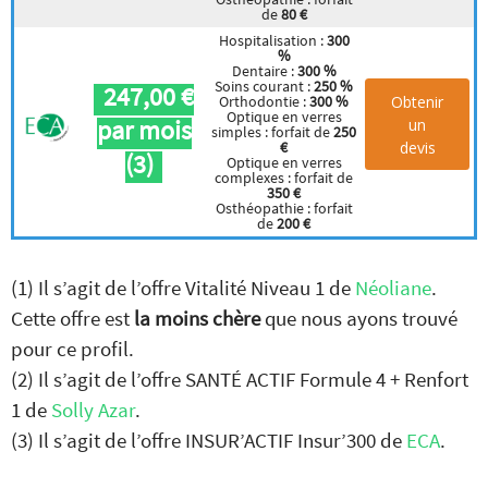
de
80 €
Hospitalisation :
300
%
Dentaire :
300 %
Soins courant :
250 %
247,00 €
Obtenir
Orthodontie :
300 %
Optique en verres
par mois
un
simples : forfait de
250
devis
€
(3)
Optique en verres
complexes : forfait de
350 €
Osthéopathie : forfait
de
200 €
(1) Il s’agit de l’offre Vitalité Niveau 1 de
Néoliane
.
Cette offre est
la moins chère
que nous ayons trouvé
pour ce profil.
(2) Il s’agit de l’offre SANTÉ ACTIF Formule 4 + Renfort
1 de
Solly Azar
.
(3) Il s’agit de l’offre INSUR’ACTIF Insur’300 de
ECA
.