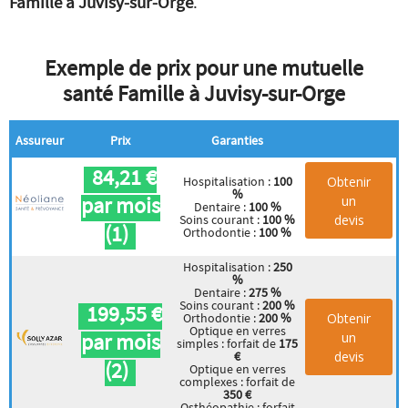
Famille à Juvisy-sur-Orge
.
Exemple de prix pour une mutuelle
santé Famille à Juvisy-sur-Orge
Assureur
Prix
Garanties
84,21 €
Obtenir
Hospitalisation :
100
%
par mois
un
Dentaire :
100 %
devis
Soins courant :
100 %
(1)
Orthodontie :
100 %
Hospitalisation :
250
%
Dentaire :
275 %
Soins courant :
200 %
199,55 €
Obtenir
Orthodontie :
200 %
Optique en verres
par mois
un
simples : forfait de
175
devis
€
(2)
Optique en verres
complexes : forfait de
350 €
Osthéopathie : forfait