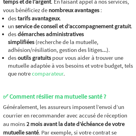
temps et de l’argent
. En faisant appel à nos services,
vous bénéficiez de
nombreux avantages
:
des
tarifs avantageux
.
un
service de conseil et d’accompagnement gratuit
.
des
démarches administratives
simplifiées
(recherche de la mutuelle,
adhésion/résiliation, gestion des litiges…).
des
outils gratuits
pour vous aider à trouver une
mutuelle adaptée à vos besoins et votre budget, tels
que notre
comparateur
.
Comparez nos offres de
mutuelle
GRATUITEMENT
✅ Comment résilier ma mutuelle santé ?
et
SANS ENGAGEMENT
Généralement, les assureurs imposent l’envoi d’un
JE COMPARE
courrier en recommander avec accusé de réception
au moins
2 mois avant la date d’échéance de votre
les devis mutuelles santé
mutuelle santé
. Par exemple, si votre contrat se