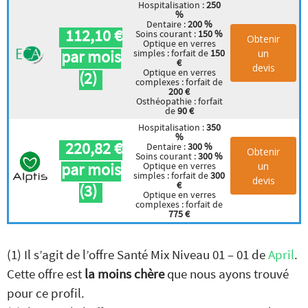
Hospitalisation :
250
%
Dentaire :
200 %
112,10 €
Soins courant :
150 %
Obtenir
Optique en verres
par mois
un
simples : forfait de
150
€
devis
Optique en verres
(2)
complexes : forfait de
200 €
Osthéopathie : forfait
de
90 €
Hospitalisation :
350
%
220,82 €
Dentaire :
300 %
Obtenir
Soins courant :
300 %
par mois
un
Optique en verres
simples : forfait de
300
devis
€
(3)
Optique en verres
complexes : forfait de
775 €
(1) Il s’agit de l’offre Santé Mix Niveau 01 – 01 de
April
.
Cette offre est
la moins chère
que nous ayons trouvé
pour ce profil.