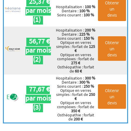
25,37 €
Obtenir
Hospitalisation :
100 %
par mois
un
Dentaire :
100 %
devis
Soins courant :
100 %
(1)
Hospitalisation :
200 %
Dentaire :
225 %
Soins courant :
150 %
56,77 €
Obtenir
Optique en verres
simples : forfait de
125
par mois
un
€
devis
Optique en verres
(2)
complexes : forfait de
275 €
Osthéopathie : forfait
de
60 €
Hospitalisation :
300 %
Dentaire :
300 %
Soins courant :
250 %
77,67 €
Obtenir
Optique en verres
simples : forfait de
250
par mois
un
€
devis
Optique en verres
(3)
complexes : forfait de
350 €
Osthéopathie : forfait
de
200 €