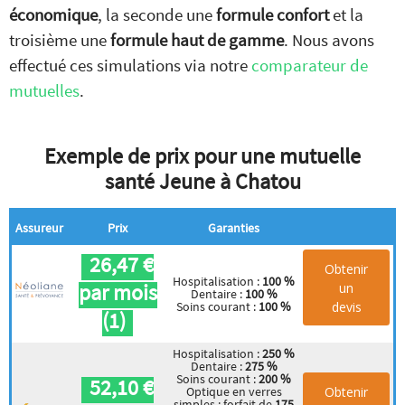
économique
, la seconde une
formule confort
et la
troisième une
formule haut de gamme
. Nous avons
effectué ces simulations via notre
comparateur de
mutuelles
.
Exemple de prix pour une mutuelle
santé Jeune à Chatou
Assureur
Prix
Garanties
26,47 €
Obtenir
Hospitalisation :
100 %
par mois
un
Dentaire :
100 %
devis
Soins courant :
100 %
(1)
Hospitalisation :
250 %
Dentaire :
275 %
Soins courant :
200 %
52,10 €
Obtenir
Optique en verres
simples : forfait de
175