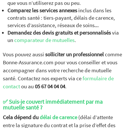
que vous n’utiliserez pas ou peu.
Comparez les services annexes
inclus dans les
contrats santé : tiers-payant, délais de carence,
services d’assistance, réseaux de soins…
Demandez des devis gratuits et personnalisés
via
un
comparateur de mutuelles
.
Vous pouvez aussi
solliciter un
professionnel
comme
Bonne-Assurance.com pour vous conseiller et vous
accompagner dans votre recherche de mutuelle
Comparez nos offres de
santé. Contactez nos experts via ce
formulaire de
mutuelle
GRATUITEMENT
contact
ou au
05 67 04 04 04
.
et
SANS ENGAGEMENT
✅ Suis-je couvert immédiatement par ma
mutuelle santé ?
JE COMPARE
Cela dépend du
délai de carence
(délai d’attente
les devis mutuelles santé
entre la signature du contrat et la prise d’effet des