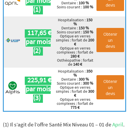
par mois
Dentaire :
100 %
devis
Soins courant :
100 %
(1)
Hospitalisation :
150
%
Dentaire :
150 %
117,65 €
Soins courant :
150 %
Obtenir
Optique en verres
par mois
un
simples : forfait de
200
€
devis
Optique en verres
(2)
complexes : forfait de
280 €
Osthéopathie : forfait
de
140 €
Hospitalisation :
350
%
225,91 €
Dentaire :
300 %
Obtenir
Soins courant :
300 %
par mois
un
Optique en verres
simples : forfait de
300
devis
€
(3)
Optique en verres
complexes : forfait de
775 €
(1) Il s’agit de l’offre Santé Mix Niveau 01 – 01 de
April
.