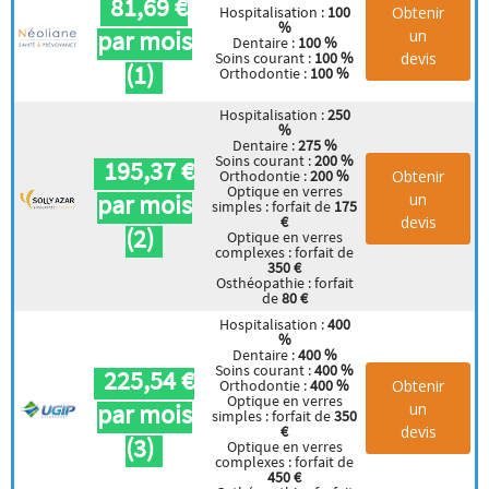
81,69 €
Obtenir
Hospitalisation :
100
%
par mois
un
Dentaire :
100 %
devis
Soins courant :
100 %
(1)
Orthodontie :
100 %
Hospitalisation :
250
%
Dentaire :
275 %
Soins courant :
200 %
195,37 €
Obtenir
Orthodontie :
200 %
Optique en verres
par mois
un
simples : forfait de
175
devis
€
(2)
Optique en verres
complexes : forfait de
350 €
Osthéopathie : forfait
de
80 €
Hospitalisation :
400
%
Dentaire :
400 %
Soins courant :
400 %
225,54 €
Obtenir
Orthodontie :
400 %
Optique en verres
par mois
un
simples : forfait de
350
devis
€
(3)
Optique en verres
complexes : forfait de
450 €