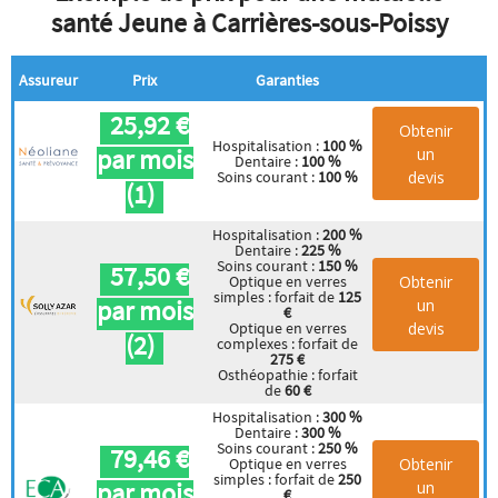
santé Jeune à Carrières-sous-Poissy
Assureur
Prix
Garanties
25,92 €
Obtenir
Hospitalisation :
100 %
par mois
un
Dentaire :
100 %
devis
Soins courant :
100 %
(1)
Hospitalisation :
200 %
Dentaire :
225 %
Soins courant :
150 %
57,50 €
Obtenir
Optique en verres
simples : forfait de
125
par mois
un
€
devis
Optique en verres
(2)
complexes : forfait de
275 €
Osthéopathie : forfait
de
60 €
Hospitalisation :
300 %
Dentaire :
300 %
Soins courant :
250 %
79,46 €
Obtenir
Optique en verres
simples : forfait de
250
par mois
un
€