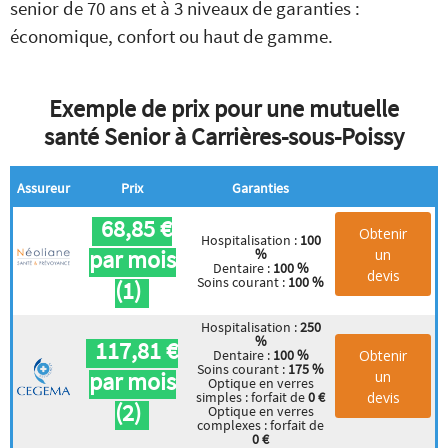
senior de 70 ans et à 3 niveaux de garanties :
économique, confort ou haut de gamme.
Exemple de prix pour une mutuelle
santé Senior à Carrières-sous-Poissy
Assureur
Prix
Garanties
68,85 €
Obtenir
Hospitalisation :
100
par mois
un
%
Dentaire :
100 %
devis
Soins courant :
100 %
(1)
Hospitalisation :
250
%
117,81 €
Obtenir
Dentaire :
100 %
Soins courant :
175 %
par mois
un
Optique en verres
devis
simples : forfait de
0 €
(2)
Optique en verres
complexes : forfait de
0 €