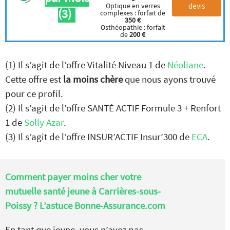
devis
Optique en verres
(3)
complexes : forfait de
350 €
Osthéopathie : forfait
de
200 €
(1) Il s’agit de l’offre Vitalité Niveau 1 de
Néoliane
.
Cette offre est
la moins chère
que nous ayons trouvé
pour ce profil.
(2) Il s’agit de l’offre SANTÉ ACTIF Formule 3 + Renfort
1 de
Solly Azar
.
(3) Il s’agit de l’offre INSUR’ACTIF Insur’300 de
ECA
.
Comment payer moins cher votre
mutuelle santé jeune à Carrières-sous-
Poissy ? L’astuce Bonne-Assurance.com
En tant que jeune, vous n’avez pas