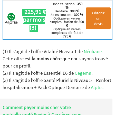
Hospitalisation :
350
%
225,91 €
Dentaire :
300 %
Obtenir
Soins courant :
300 %
par mois
un
Optique en verres
simples : forfait de
300
devis
€
(3)
Optique en verres
complexes : forfait de
775 €
(1) Il s’agit de l’offre Vitalité Niveau 1 de
Néoliane
.
Cette offre est
la moins chère
que nous ayons trouvé
pour ce profil.
(2) Il s’agit de l’offre Essentiel E6 de
Cegema
.
(3) Il s’agit de l’offre Santé Plurielle Niveau 5 + Renfort
hospitalisation + Pack Optique-Dentaire de
Alptis
.
Comment payer moins cher votre
mutuelle santé Senior à Carrières-sous-