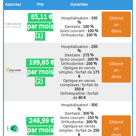
Assureur
Prix
Garanties
85,11 €
Obtenir
Hospitalisation :
100
%
par mois
un
Dentaire :
100 %
devis
Soins courant :
100 %
(1)
Orthodontie :
100 %
Hospitalisation :
250
%
Dentaire :
275 %
Soins courant :
200 %
199,65 €
Obtenir
Orthodontie :
200 %
Optique en verres
par mois
un
simples : forfait de
175
devis
€
(2)
Optique en verres
complexes : forfait de
350 €
Osthéopathie : forfait
de
80 €
Hospitalisation :
300
%
Dentaire :
300 %
Soins courant :
250 %
246,99 €
Obtenir
Orthodontie :
300 %
Optique en verres
par mois
un
simples : forfait de
250
devis
€