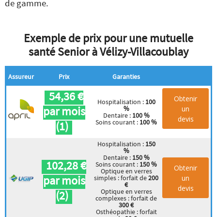
de gamme.
Exemple de prix pour une mutuelle
santé Senior à Vélizy-Villacoublay
Assureur
Prix
Garanties
54,36 €
Obtenir
Hospitalisation :
100
par mois
un
%
Dentaire :
100 %
devis
Soins courant :
100 %
(1)
Hospitalisation :
150
%
Dentaire :
150 %
102,28 €
Soins courant :
150 %
Obtenir
Optique en verres
par mois
un
simples : forfait de
200
€
devis
Optique en verres
(2)
complexes : forfait de
300 €
Osthéopathie : forfait