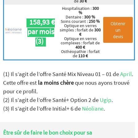
de
30 €
Hospitalisation :
300
%
Dentaire :
300 %
158,93 €
Soins courant :
250 %
Obtenir
Optique en verres
par mois
un
simples : forfait de
300
€
devis
Optique en verres
(3)
complexes : forfait de
400 €
Osthéopathie : forfait
de
110 €
(1) Il s’agit de l’offre Santé Mix Niveau 01 – 01 de
April
.
Cette offre est
la moins chère
que nous ayons trouvé
pour ce profil.
(2) Il s’agit de l’offre Santé+ Option 2 de
Ugip
.
(3) Il s’agit de l’offre Initial+ 6 de
Néoliane
.
Être sûr de faire le bon choix pour sa