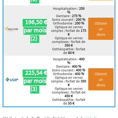
Hospitalisation :
250
%
Dentaire :
275 %
Soins courant :
200 %
196,50 €
Obtenir
Orthodontie :
200 %
Optique en verres
par mois
un
simples : forfait de
175
devis
€
(2)
Optique en verres
complexes : forfait de
350 €
Osthéopathie : forfait
de
80 €
Hospitalisation :
400
%
Dentaire :
400 %
Soins courant :
400 %
225,54 €
Obtenir
Orthodontie :
400 %
Optique en verres
par mois
un
simples : forfait de
350
devis
€
(3)
Optique en verres
complexes : forfait de
450 €
Osthéopathie : forfait
de
55 €