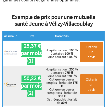
Exemple de prix pour une mutuelle
santé Jeune à Vélizy-Villacoublay
Assureur
Prix
Garanties
25,37 €
Obtenir
Hospitalisation :
100 %
par mois
un
Dentaire :
100 %
devis
Soins courant :
100 %
(1)
Hospitalisation :
250 %
Dentaire :
275 %
Soins courant :
200 %
50,22 €
Obtenir
Optique en verres
simples : forfait de
175
par mois
un
€
devis
Optique en verres
(2)
complexes : forfait de
350 €
Osthéopathie : forfait
de
80 €