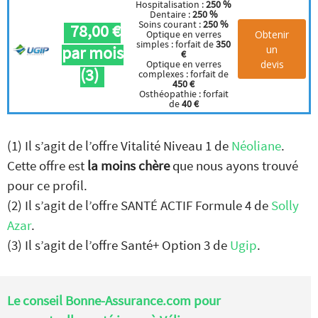
Hospitalisation :
250 %
Dentaire :
250 %
Soins courant :
250 %
78,00 €
Obtenir
Optique en verres
simples : forfait de
350
par mois
un
€
devis
Optique en verres
(3)
complexes : forfait de
450 €
Osthéopathie : forfait
de
40 €
(1) Il s’agit de l’offre Vitalité Niveau 1 de
Néoliane
.
Cette offre est
la moins chère
que nous ayons trouvé
pour ce profil.
(2) Il s’agit de l’offre SANTÉ ACTIF Formule 4 de
Solly
Azar
.
(3) Il s’agit de l’offre Santé+ Option 3 de
Ugip
.
Le conseil Bonne-Assurance.com pour