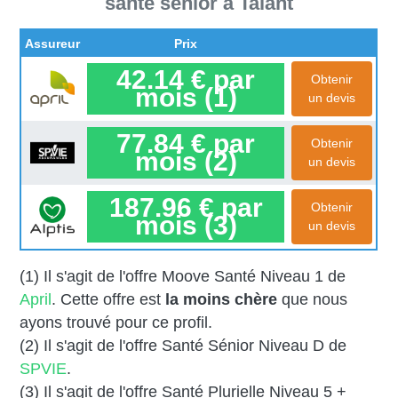
santé senior à Talant
Assureur
Prix
42.14 € par
Obtenir
mois (1)
un devis
77.84 € par
Obtenir
mois (2)
un devis
187.96 € par
Obtenir
mois (3)
un devis
(1) Il s'agit de l'offre Moove Santé Niveau 1 de
April
. Cette offre est
la moins chère
que nous
ayons trouvé pour ce profil.
(2) Il s'agit de l'offre Santé Sénior Niveau D de
SPVIE
.
(3) Il s'agit de l'offre Santé Plurielle Niveau 5 +