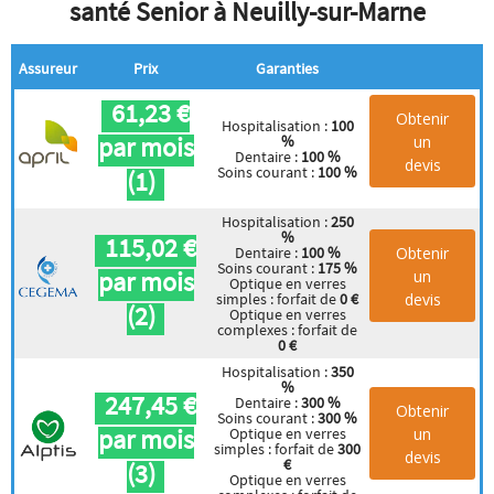
santé Senior à Neuilly-sur-Marne
Assureur
Prix
Garanties
61,23 €
Obtenir
Hospitalisation :
100
par mois
un
%
Dentaire :
100 %
devis
Soins courant :
100 %
(1)
Hospitalisation :
250
%
115,02 €
Obtenir
Dentaire :
100 %
Soins courant :
175 %
par mois
un
Optique en verres
devis
simples : forfait de
0 €
(2)
Optique en verres
complexes : forfait de
0 €
Hospitalisation :
350
%
247,45 €
Dentaire :
300 %
Obtenir
Soins courant :
300 %
par mois
un
Optique en verres
simples : forfait de
300
devis
€
(3)
Optique en verres