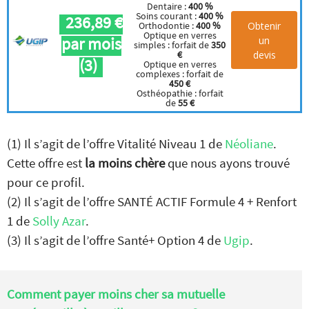
Dentaire :
400 %
Soins courant :
400 %
236,89 €
Obtenir
Orthodontie :
400 %
Optique en verres
par mois
un
simples : forfait de
350
devis
€
(3)
Optique en verres
complexes : forfait de
450 €
Osthéopathie : forfait
de
55 €
(1) Il s’agit de l’offre Vitalité Niveau 1 de
Néoliane
.
Cette offre est
la moins chère
que nous ayons trouvé
pour ce profil.
(2) Il s’agit de l’offre SANTÉ ACTIF Formule 4 + Renfort
1 de
Solly Azar
.
(3) Il s’agit de l’offre Santé+ Option 4 de
Ugip
.
Comment payer moins cher sa mutuelle