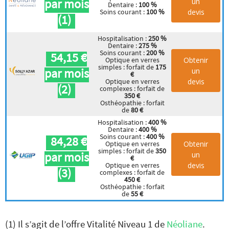
par mois
un
Dentaire :
100 %
devis
Soins courant :
100 %
(1)
Hospitalisation :
250 %
Dentaire :
275 %
Soins courant :
200 %
54,15 €
Obtenir
Optique en verres
simples : forfait de
175
par mois
un
€
devis
Optique en verres
(2)
complexes : forfait de
350 €
Osthéopathie : forfait
de
80 €
Hospitalisation :
400 %
Dentaire :
400 %
Soins courant :
400 %
84,28 €
Obtenir
Optique en verres
simples : forfait de
350
par mois
un
€
devis
Optique en verres
(3)
complexes : forfait de
450 €
Osthéopathie : forfait
de
55 €
(1) Il s’agit de l’offre Vitalité Niveau 1 de
Néoliane
.