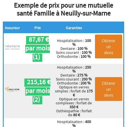
Exemple de prix pour une mutuelle
santé Famille à Neuilly-sur-Marne
Assureur
Prix
Garanties
87,67 €
Obtenir
Hospitalisation :
100
%
par mois
un
Dentaire :
100 %
devis
Soins courant :
100 %
(1)
Orthodontie :
100 %
Hospitalisation :
250
%
Dentaire :
275 %
Soins courant :
200 %
215,16 €
Obtenir
Orthodontie :
200 %
Optique en verres
par mois
un
simples : forfait de
175
devis
€
(2)
Optique en verres
complexes : forfait de
350 €
Osthéopathie : forfait
de
80 €
Hospitalisation :
400
%