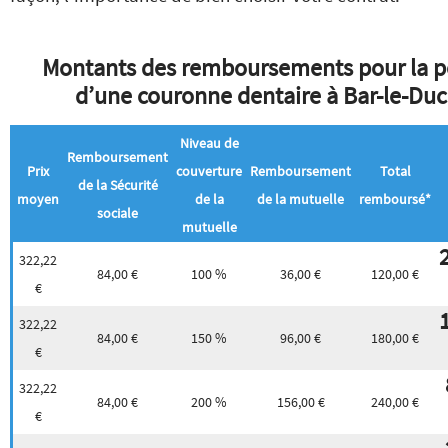
Montants des remboursements pour la p
d’une couronne dentaire à Bar-le-Duc
Niveau de
Remboursement
Prix
couverture
Remboursement
Total
de la Sécurité
moyen
de la
de la mutuelle
remboursé*
sociale
mutuelle
322,22
84,00 €
100 %
36,00 €
120,00 €
€
322,22
84,00 €
150 %
96,00 €
180,00 €
€
322,22
84,00 €
200 %
156,00 €
240,00 €
€