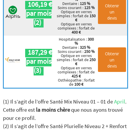
106,19 €
Dentaire :
125 %
Obtenir
Soins courant :
125 %
par mois
un
Optique en verres
simples : forfait de
150
devis
€
(2)
Optique en verres
complexes : forfait de
400 €
Hospitalisation :
300
%
Dentaire :
325 %
187,29 €
Soins courant :
250 %
Obtenir
Optique en verres
par mois
un
simples : forfait de
250
€
devis
Optique en verres
(3)
complexes : forfait de
425 €
Osthéopathie : forfait
de
100 €
(1) Il s’agit de l’offre Santé Mix Niveau 01 – 01 de
April
.
Cette offre est
la moins chère
que nous ayons trouvé
pour ce profil.
(2) Il s’agit de l’offre Santé Plurielle Niveau 2 + Renfort