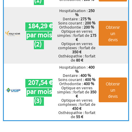
Hospitalisation :
250
%
Dentaire :
275 %
Soins courant :
200 %
184,29 €
Obtenir
Orthodontie :
200 %
Optique en verres
par mois
un
simples : forfait de
175
devis
€
(2)
Optique en verres
complexes : forfait de
350 €
Osthéopathie : forfait
de
80 €
Hospitalisation :
400
%
Dentaire :
400 %
Soins courant :
400 %
207,54 €
Obtenir
Orthodontie :
400 %
Optique en verres
par mois
un
simples : forfait de
350
devis
€
(3)
Optique en verres
complexes : forfait de
450 €
Osthéopathie : forfait
de
55 €