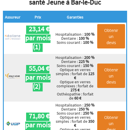
santé Jeune à Bar-le-Duc
Assureur
Prix
Garanties
23,14 €
Obtenir
Hospitalisation :
100 %
par mois
un
Dentaire :
100 %
devis
Soins courant :
100 %
(1)
Hospitalisation :
200 %
Dentaire :
225 %
Soins courant :
150 %
55,04 €
Obtenir
Optique en verres
simples : forfait de
125
par mois
un
€
devis
Optique en verres
(2)
complexes : forfait de
275 €
Osthéopathie : forfait
de
60 €
Hospitalisation :
250 %
Dentaire :
250 %
Soins courant :
250 %
71,80 €
Obtenir
Optique en verres
simples : forfait de
350
par mois
un
€
devis
Optique en verres