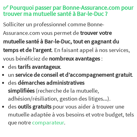
✅ Pourquoi passer par Bonne-Assurance.com pour
trouver ma mutuelle santé à Bar-le-Duc ?
Solliciter un professionnel comme Bonne-
Assurance.com vous permet de
trouver votre
mutuelle santé à Bar-le-Duc, tout en gagnant du
temps et de l’argent
. En faisant appel à nos services,
vous bénéficiez de
nombreux avantages
:
des
tarifs avantageux
.
un
service de conseil et d’accompagnement gratuit
.
des
démarches administratives
Comparez nos offres de
simplifiées
(recherche de la mutuelle,
mutuelle
GRATUITEMENT
adhésion/résiliation, gestion des litiges…).
et
SANS ENGAGEMENT
des
outils gratuits
pour vous aider à trouver une
mutuelle adaptée à vos besoins et votre budget, tels
JE COMPARE
que notre
comparateur
.
les devis mutuelles santé