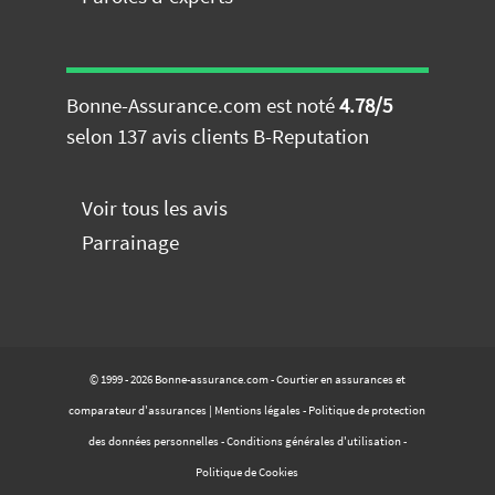
Bonne-Assurance.com
est noté
4.78
/
5
selon
137
avis clients
B-Reputation
Voir tous les avis
Parrainage
Comparez nos offres de
mutuelle
GRATUITEMENT
et
SANS ENGAGEMENT
© 1999 - 2026 Bonne-assurance.com - Courtier en assurances et
comparateur d'assurances |
Mentions légales
-
Politique de protection
JE COMPARE
des données personnelles
-
Conditions générales d'utilisation
-
les devis mutuelles santé
Politique de Cookies