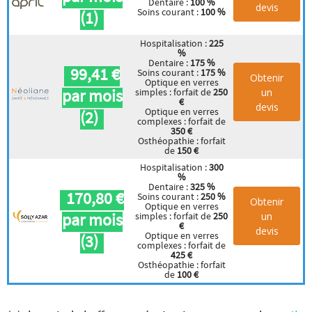
Dentaire :
100 %
devis
Soins courant :
100 %
(1)
Hospitalisation :
225
%
Dentaire :
175 %
99,41 €
Soins courant :
175 %
Obtenir
Optique en verres
par mois
un
simples : forfait de
250
€
devis
Optique en verres
(2)
complexes : forfait de
350 €
Osthéopathie : forfait
de
150 €
Hospitalisation :
300
%
Dentaire :
325 %
170,80 €
Soins courant :
250 %
Obtenir
Optique en verres
par mois
un
simples : forfait de
250
€
devis
Optique en verres
(3)
complexes : forfait de
425 €
Osthéopathie : forfait
de
100 €