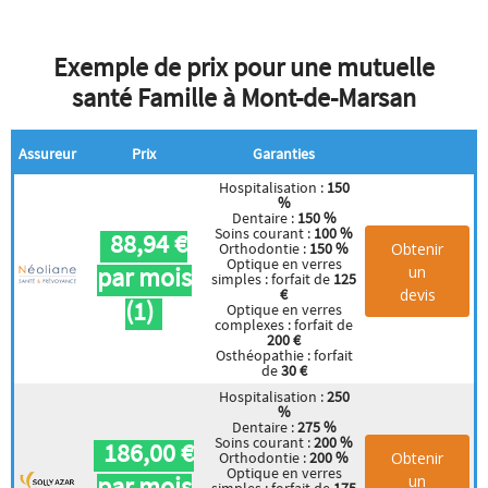
Exemple de prix pour une mutuelle
santé Famille à Mont-de-Marsan
Assureur
Prix
Garanties
Hospitalisation :
150
%
Dentaire :
150 %
Soins courant :
100 %
88,94 €
Obtenir
Orthodontie :
150 %
Optique en verres
par mois
un
simples : forfait de
125
devis
€
(1)
Optique en verres
complexes : forfait de
200 €
Osthéopathie : forfait
de
30 €
Hospitalisation :
250
%
Dentaire :
275 %
Soins courant :
200 %
186,00 €
Obtenir
Orthodontie :
200 %
Optique en verres
par mois
un