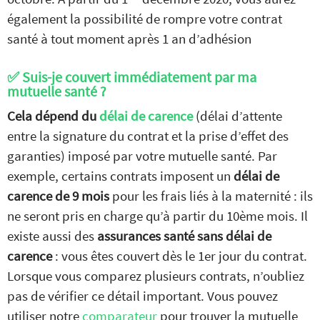
également la possibilité de rompre votre contrat
santé à tout moment après 1 an d’adhésion
✅ Suis-je couvert immédiatement par ma
mutuelle santé ?
Cela dépend du
délai de carence
(délai d’attente
entre la signature du contrat et la prise d’effet des
garanties) imposé par votre mutuelle santé. Par
exemple, certains contrats imposent un
délai de
Comparez nos offres de
carence de 9 mois
pour les frais liés à la maternité : ils
mutuelle
GRATUITEMENT
ne seront pris en charge qu’à partir du 10ème mois. Il
et
SANS ENGAGEMENT
existe aussi des
assurances santé sans délai de
carence
: vous êtes couvert dès le 1er jour du contrat.
JE COMPARE
Lorsque vous comparez plusieurs contrats, n’oubliez
pas de vérifier ce détail important. Vous pouvez
les devis mutuelles santé
utiliser notre
comparateur
pour trouver la mutuelle