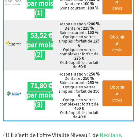
par mois
un
Dentaire :
100 %
devis
Soins courant :
100 %
(1)
Hospitalisation :
200 %
Dentaire :
225 %
Soins courant :
150 %
53,52 €
Obtenir
Optique en verres
simples : forfait de
125
par mois
un
€
devis
Optique en verres
(2)
complexes : forfait de
275 €
Osthéopathie : forfait
de
60 €
Hospitalisation :
250 %
Dentaire :
250 %
Soins courant :
250 %
71,80 €
Obtenir
Optique en verres
simples : forfait de
350
par mois
un
€
devis
Optique en verres
(3)
complexes : forfait de
450 €
Osthéopathie : forfait
de
40 €
(1) Il s’agit de l’offre Vitalité Niveau 1 de
Néoliane
.