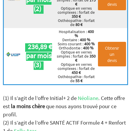
simples : forfait de
175
devis
€
(2)
Optique en verres
complexes : forfait de
350 €
Osthéopathie : forfait
de
80 €
Hospitalisation :
400
%
Dentaire :
400 %
Soins courant :
400 %
236,89 €
Obtenir
Orthodontie :
400 %
Optique en verres
par mois
un
simples : forfait de
350
devis
€
(3)
Optique en verres
complexes : forfait de
450 €
Osthéopathie : forfait
de
55 €
(1) Il s’agit de l’offre Initial+ 2 de
Néoliane
. Cette offre
est
la moins chère
que nous ayons trouvé pour ce
profil.
(2) Il s’agit de l’offre SANTÉ ACTIF Formule 4 + Renfort
1 de
Solly Azar
.