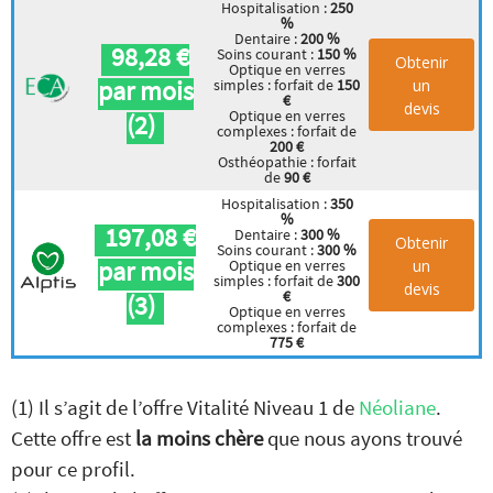
Hospitalisation :
250
%
Dentaire :
200 %
98,28 €
Soins courant :
150 %
Obtenir
Optique en verres
par mois
un
simples : forfait de
150
€
devis
Optique en verres
(2)
complexes : forfait de
200 €
Osthéopathie : forfait
de
90 €
Hospitalisation :
350
%
197,08 €
Dentaire :
300 %
Obtenir
Soins courant :
300 %
par mois
un
Optique en verres
simples : forfait de
300
devis
€
(3)
Optique en verres
complexes : forfait de
775 €
(1) Il s’agit de l’offre Vitalité Niveau 1 de
Néoliane
.
Cette offre est
la moins chère
que nous ayons trouvé
pour ce profil.