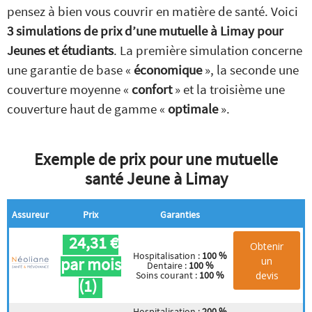
pensez à bien vous couvrir en matière de santé. Voici
3 simulations de prix d’une mutuelle à Limay pour
Jeunes et étudiants
. La première simulation concerne
une garantie de base «
économique
», la seconde une
couverture moyenne «
confort
» et la troisième une
couverture haut de gamme «
optimale
».
Exemple de prix pour une mutuelle
santé Jeune à Limay
Assureur
Prix
Garanties
24,31 €
Obtenir
Hospitalisation :
100 %
par mois
un
Dentaire :
100 %
devis
Soins courant :
100 %
(1)
Hospitalisation :
200 %