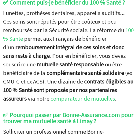
✅ Comment puis-je bénéficier du 100 % Santé ?
Lunettes, prothèses dentaires, appareils auditifs…
Ces soins sont réputés pour être coûteux et peu
remboursés par la Sécurité sociale. La réforme du
100
% Santé
permet aux Français de bénéficier
d’un
remboursement intégral de ces soins et donc
sans reste à charge
. Pour en bénéficier, vous devez
souscrire une
mutuelle santé responsable
ou être
bénéficiaire de la
complémentaire santé solidaire
(ex
CMU-C et ex ACS). Une dizaine de
contrats éligibles au
Comparez nos offres de
100 % Santé sont proposés par nos partenaires
mutuelle
GRATUITEMENT
assureurs
via notre
comparateur de mutuelles
.
et
SANS ENGAGEMENT
✅ Pourquoi passer par Bonne-Assurance.com pour
JE COMPARE
trouver ma mutuelle santé à Limay ?
les devis mutuelles santé
Solliciter un professionnel comme Bonne-