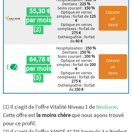
Dentaire :
225 %
Soins courant :
150 %
55,30 €
Obtenir
Optique en verres
simples : forfait de
125
par mois
un
€
devis
Optique en verres
(2)
complexes : forfait de
275 €
Osthéopathie : forfait
de
60 €
Hospitalisation :
250 %
Dentaire :
250 %
Soins courant :
200 %
64,76 €
Obtenir
Optique en verres
simples : forfait de
200
par mois
un
€
devis
Optique en verres
(3)
complexes : forfait de
275 €
Osthéopathie : forfait
de
150 €
(1) Il s’agit de l’offre Vitalité Niveau 1 de
Néoliane
.
Cette offre est
la moins chère
que nous ayons trouvé
pour ce profil.
(2) Il s’agit de l’offre SANTÉ ACTIF Formule 3 + Renfort