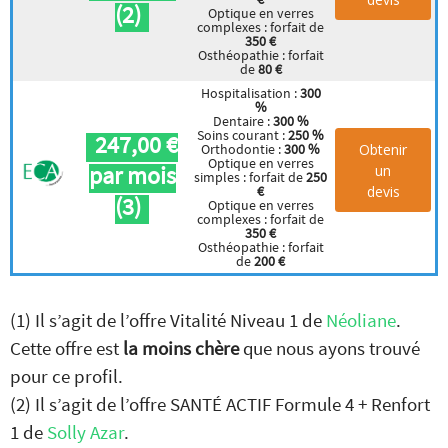
(2)
Optique en verres
complexes : forfait de
350 €
Osthéopathie : forfait
de
80 €
Hospitalisation :
300
%
Dentaire :
300 %
Soins courant :
250 %
247,00 €
Obtenir
Orthodontie :
300 %
Optique en verres
par mois
un
simples : forfait de
250
devis
€
(3)
Optique en verres
complexes : forfait de
350 €
Osthéopathie : forfait
de
200 €
(1) Il s’agit de l’offre Vitalité Niveau 1 de
Néoliane
.
Cette offre est
la moins chère
que nous ayons trouvé
pour ce profil.
(2) Il s’agit de l’offre SANTÉ ACTIF Formule 4 + Renfort
1 de
Solly Azar
.