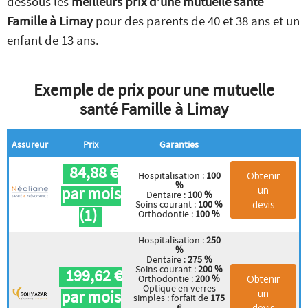
dessous les
meilleurs prix d’une mutuelle santé
Famille à Limay
pour des parents de 40 et 38 ans et un
enfant de 13 ans.
Exemple de prix pour une mutuelle
santé Famille à Limay
Assureur
Prix
Garanties
84,88 €
Obtenir
Hospitalisation :
100
%
par mois
un
Dentaire :
100 %
devis
Soins courant :
100 %
(1)
Orthodontie :
100 %
Hospitalisation :
250
%
Dentaire :
275 %
Soins courant :
200 %
199,62 €
Obtenir
Orthodontie :
200 %
Optique en verres
par mois
un
simples : forfait de
175
devis
€