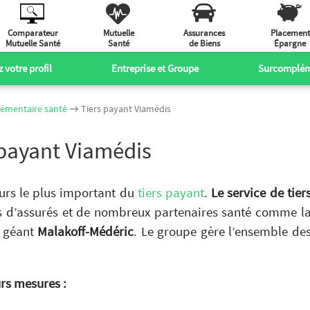
Comparateur
Mutuelle
Assurances
Placement
Mutuelle Santé
Santé
de Biens
Épargne
 votre profil
Entreprise et Groupe
Surcomplém
plémentaire santé
→ Tiers payant Viamédis
 payant Viamédis
eurs le plus important du
tiers payant
.
Le service de tier
s d’assurés et de nombreux partenaires santé comme l
e géant
Malakoff-Médéric
. Le groupe gère l’ensemble de
rs mesures :