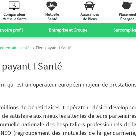
Comparateur
Mutuelle
Assurances
Placement
Mutuelle Santé
Santé
de Biens
Épargne
 votre profil
Entreprise et Groupe
Surcomplém
plémentaire santé
→ Tiers payant I Santé
s payant I Santé
im qui est un opérateur européen majeur de prestation
illions de bénéficiaires. L’opérateur désire développe
 de satisfaire aux mieux les attentes de leurs partenaire
utuelle nationale des hospitaliers professionnels de l
 UNEO (regroupement des mutuelles de la gendarmerie