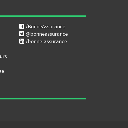
/BonneAssurance
@bonneassurance
/bonne-assurance
urs
se
E COMPARE
devis mutuelles santé