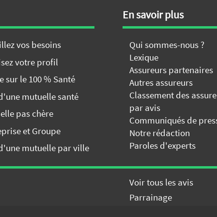
En savoir plus
illez vos besoins
Qui sommes-nous ?
Lexique
sez votre profil
Assureurs partenaires
e sur le 100 % Santé
Autres assureurs
Classement des assure
 d'une mutuelle santé
par avis
elle pas chère
Communiqués de pres
eprise et Groupe
Notre rédaction
Paroles d'experts
d'une mutuelle par ville
Voir tous les avis
ffres de mutuelle
GRATUITEMENT
Parrainage
J
t
SANS ENGAGEMENT
les 