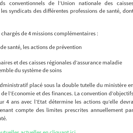
rds conventionnels de l’Union nationale des caisse
es syndicats des différentes professions de santé, don
t chargés de 4 missions complémentaires :
de santé, les actions de prévention
maires et des caisses régionales d’assurance maladie
nsemble du système de soins
ministratif placé sous la double tutelle du ministère e
i de l’Economie et des finances. La convention d’objectif
ur 4 ans avec l’Etat détermine les actions qu’elle devr
enant compte des limites prescrites annuellement pa
té.
utuelles actuelles en cliquant ici
.