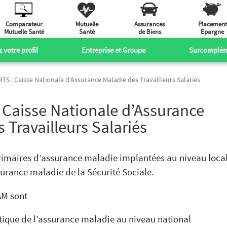
Comparateur
Mutuelle
Assurances
Placement
Mutuelle Santé
Santé
de Biens
Épargne
 votre profil
Entreprise et Groupe
Surcomplém
: Caisse Nationale d’Assurance Maladie des Travailleurs Salariés
Caisse Nationale d’Assurance
 Travailleurs Salariés
rimaires d’assurance maladie implantées au niveau loca
surance maladie de la Sécurité Sociale.
AM sont
litique de l’assurance maladie au niveau national