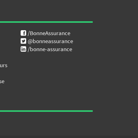
/BonneAssurance
@bonneassurance
/bonne-assurance
urs
se
E COMPARE