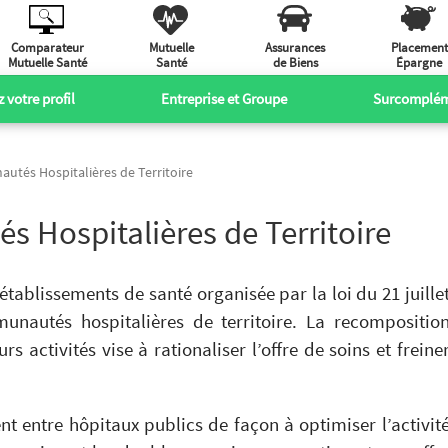
Comparateur
Mutuelle
Assurances
Placement
Mutuelle Santé
Santé
de Biens
Épargne
 votre profil
Entreprise et Groupe
Surcomplém
tés Hospitalières de Territoire
 Hospitalières de Territoire
tablissements de santé organisée par la loi du 21 juille
unautés hospitalières de territoire. La recompositio
rs activités vise à rationaliser l’offre de soins et freine
 entre hôpitaux publics de façon à optimiser l’activit