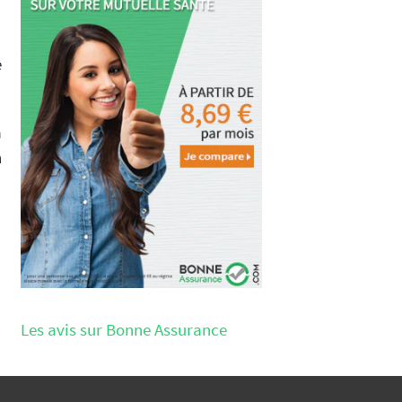
é
a
n
Les avis sur Bonne Assurance