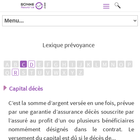
Lexique prévoyance
A
B
C
D
E
F
G
H
I
J
K
L
M
N
O
P
Q
R
S
T
U
V
W
X
Y
Z
Capital décès
C’est la somme d’argent versée en une fois, prévue
par une garantie d’assurance décès souscrite par
l’assuré au profit d’un ou plusieurs bénéficiaires
nommément désignés dans le contrat. Le
versement du capital est dû si le décès de...