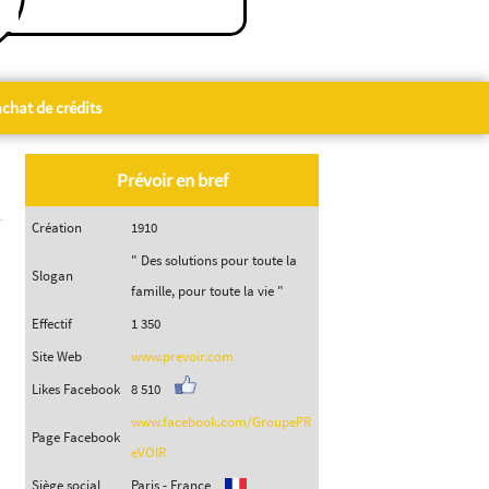
chat de crédits
Prévoir en bref
Création
1910
" Des solutions pour toute la
Slogan
famille, pour toute la vie "
Effectif
1 350
Site Web
www.prevoir.com
Likes Facebook
8 510
www.facebook.com/GroupePR
Page Facebook
eVOIR
Siège social
Paris - France