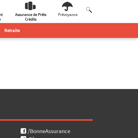
nt
Assurance de Prêts
Prévoyance
e
Crédits
Retraite
/BonneAssurance