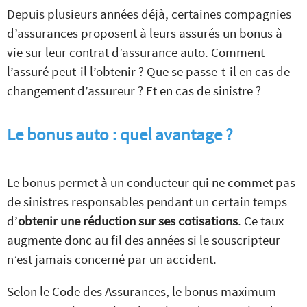
Depuis plusieurs années déjà, certaines compagnies
d’assurances proposent à leurs assurés un bonus à
vie sur leur contrat d’assurance auto. Comment
l’assuré peut-il l’obtenir ? Que se passe-t-il en cas de
changement d’assureur ? Et en cas de sinistre ?
Le bonus auto : quel avantage ?
Le bonus permet à un conducteur qui ne commet pas
de sinistres responsables pendant un certain temps
d’
obtenir une réduction sur ses cotisations
. Ce taux
augmente donc au fil des années si le souscripteur
n’est jamais concerné par un accident.
Selon le Code des Assurances, le bonus maximum