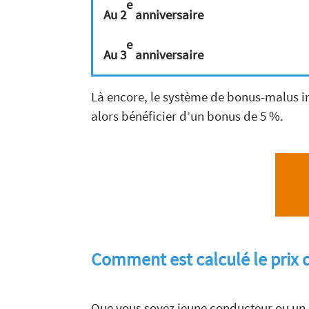
e
Au 2
anniversaire
e
Au 3
anniversaire
Là encore, le système de bonus-malus in
alors bénéficier d’un bonus de 5 %.
Comment est calculé le prix 
Que vous soyez jeune conducteur ou un 