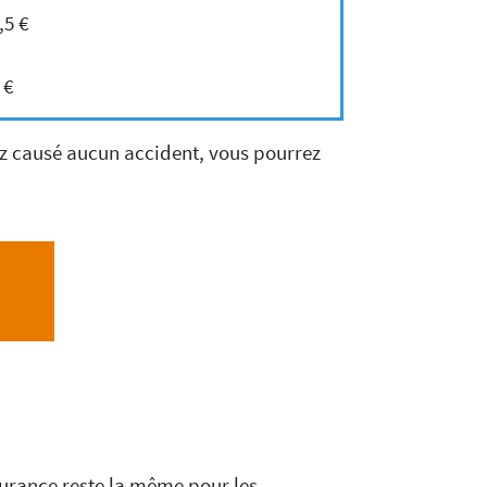
,5 €
 €
ez causé aucun accident, vous pourrez
surance reste la même pour les