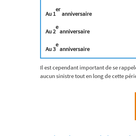
er
Au 1
anniversaire
e
Au 2
anniversaire
e
Au 3
anniversaire
Il est cependant important de se rappel
aucun sinistre tout en long de cette péri