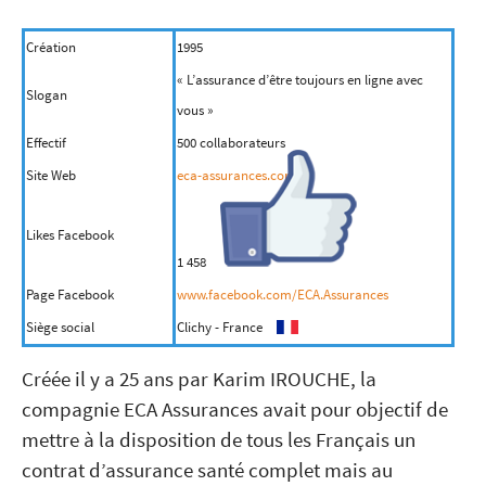
Création
1995
« L’assurance d’être toujours en ligne avec
Slogan
vous »
Effectif
500 collaborateurs
Site Web
eca-assurances.com
Likes Facebook
1 458
Page Facebook
www.facebook.com/ECA.Assurances
Siège social
Clichy - France
Créée il y a 25 ans par Karim IROUCHE, la
compagnie ECA Assurances avait pour objectif de
mettre à la disposition de tous les Français un
contrat d’assurance santé complet mais au