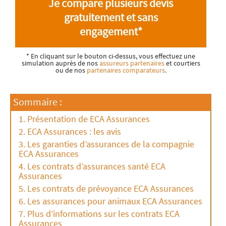
Je compare plusieurs devis
gratuitement et sans
engagement*
* En cliquant sur le bouton ci-dessus, vous effectuez une
simulation auprès de nos
assureurs partenaires
et courtiers
ou de nos
partenaires comparateurs
.
Sommaire :
Présentation de ECA Assurances
ECA Assurances : les avis
Les garanties d’assurances de la compagnie
ECA Assurances
Les contrats d’assurances santé ECA
Assurances
Les contrats de prévoyance ECA Assurances
Les assurances pour animaux ECA Assurances
Plus d’informations sur les contrats ECA
Assurances