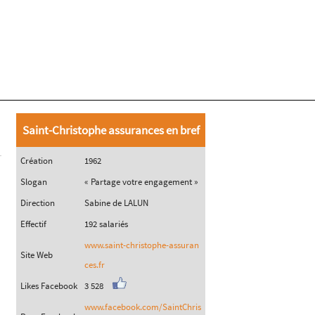
Saint-Christophe assurances en bref
Création
1962
Slogan
« Partage votre engagement »
Direction
Sabine de LALUN
Effectif
192 salariés
www.saint-christophe-assuran
Site Web
ces.fr
Likes Facebook
3 528
www.facebook.com/SaintChris