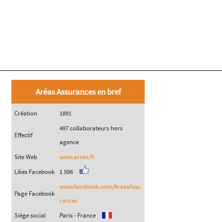
Aréas Assurances en bref
Création
1891
497 collaborateurs hors
Effectif
agence
Site Web
www.areas.fr
Likes Facebook
1 596
www.facebook.com/AreasAssu
Page Facebook
rances
Siège social
Paris - France